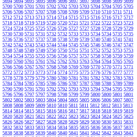
5694
5694
5695
5695
5696
5696
5697
5697
5698
5698
5699
5699
5700
5700
5701
5701
5702
5702
5703
5703
5704
5704
5705
5705
5706
5706
5707
5707
5708
5708
5709
5709
5710
5710
5711
5711
5712
5712
5713
5713
5714
5714
5715
5715
5716
5716
5717
5717
5718
5718
5719
5719
5720
5720
5721
5721
5722
5722
5723
5723
5724
5724
5725
5725
5726
5726
5727
5727
5728
5728
5729
5729
5730
5730
5731
5731
5732
5732
5733
5733
5734
5734
5735
5735
5736
5736
5737
5737
5738
5738
5739
5739
5740
5740
5741
5741
5742
5742
5743
5743
5744
5744
5745
5745
5746
5746
5747
5747
5748
5748
5749
5749
5750
5750
5751
5751
5752
5752
5753
5753
5754
5754
5755
5755
5756
5756
5757
5757
5758
5758
5759
5759
5760
5760
5761
5761
5762
5762
5763
5763
5764
5764
5765
5765
5766
5766
5767
5767
5768
5768
5769
5769
5770
5770
5771
5771
5772
5772
5773
5773
5774
5774
5775
5775
5776
5776
5777
5777
5778
5778
5779
5779
5780
5780
5781
5781
5782
5782
5783
5783
5784
5784
5785
5785
5786
5786
5787
5787
5788
5788
5789
5789
5790
5790
5791
5791
5792
5792
5793
5793
5794
5794
5795
5795
5796
5796
5797
5797
5798
5798
5799
5799
5800
5800
5801
5801
5802
5802
5803
5803
5804
5804
5805
5805
5806
5806
5807
5807
5808
5808
5809
5809
5810
5810
5811
5811
5812
5812
5813
5813
5814
5814
5815
5815
5816
5816
5817
5817
5818
5818
5819
5819
5820
5820
5821
5821
5822
5822
5823
5823
5824
5824
5825
5825
5826
5826
5827
5827
5828
5828
5829
5829
5830
5830
5831
5831
5832
5832
5833
5833
5834
5834
5835
5835
5836
5836
5837
5837
5838
5838
5839
5839
5840
5840
5841
5841
5842
5842
5843
5843