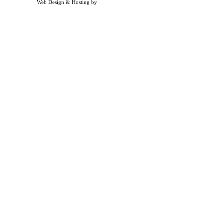
Web Design & Hosting by
Timothy Osterbeck Web Development