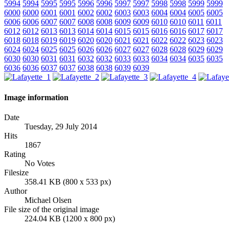
5994
5994
5995
5995
5996
5996
5997
5997
5998
5998
5999
5999
6000
6000
6001
6001
6002
6002
6003
6003
6004
6004
6005
6005
6006
6006
6007
6007
6008
6008
6009
6009
6010
6010
6011
6011
6012
6012
6013
6013
6014
6014
6015
6015
6016
6016
6017
6017
6018
6018
6019
6019
6020
6020
6021
6021
6022
6022
6023
6023
6024
6024
6025
6025
6026
6026
6027
6027
6028
6028
6029
6029
6030
6030
6031
6031
6032
6032
6033
6033
6034
6034
6035
6035
6036
6036
6037
6037
6038
6038
6039
6039
Image information
Date
Tuesday, 29 July 2014
Hits
1867
Rating
No Votes
Filesize
358.41 KB (800 x 533 px)
Author
Michael Olsen
File size of the original image
224.04 KB (1200 x 800 px)