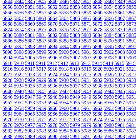
5844
5844
5845
5845
5846
5846
5847
5847
5848
5848
5849
5849
5850
5850
5851
5851
5852
5852
5853
5853
5854
5854
5855
5855
5856
5856
5857
5857
5858
5858
5859
5859
5860
5860
5861
5861
5862
5862
5863
5863
5864
5864
5865
5865
5866
5866
5867
5867
5868
5868
5869
5869
5870
5870
5871
5871
5872
5872
5873
5873
5874
5874
5875
5875
5876
5876
5877
5877
5878
5878
5879
5879
5880
5880
5881
5881
5882
5882
5883
5883
5884
5884
5885
5885
5886
5886
5887
5887
5888
5888
5889
5889
5890
5890
5891
5891
5892
5892
5893
5893
5894
5894
5895
5895
5896
5896
5897
5897
5898
5898
5899
5899
5900
5900
5901
5901
5902
5902
5903
5903
5904
5904
5905
5905
5906
5906
5907
5907
5908
5908
5909
5909
5910
5910
5911
5911
5912
5912
5913
5913
5914
5914
5915
5915
5916
5916
5917
5917
5918
5918
5919
5919
5920
5920
5921
5921
5922
5922
5923
5923
5924
5924
5925
5925
5926
5926
5927
5927
5928
5928
5929
5929
5930
5930
5931
5931
5932
5932
5933
5933
5934
5934
5935
5935
5936
5936
5937
5937
5938
5938
5939
5939
5940
5940
5941
5941
5942
5942
5943
5943
5944
5944
5945
5945
5946
5946
5947
5947
5948
5948
5949
5949
5950
5950
5951
5951
5952
5952
5953
5953
5954
5954
5955
5955
5956
5956
5957
5957
5958
5958
5959
5959
5960
5960
5961
5961
5962
5962
5963
5963
5964
5964
5965
5965
5966
5966
5967
5967
5968
5968
5969
5969
5970
5970
5971
5971
5972
5972
5973
5973
5974
5974
5975
5975
5976
5976
5977
5977
5978
5978
5979
5979
5980
5980
5981
5981
5982
5982
5983
5983
5984
5984
5985
5985
5986
5986
5987
5987
5988
5988
5989
5989
5990
5990
5991
5991
5992
5992
5993
5993