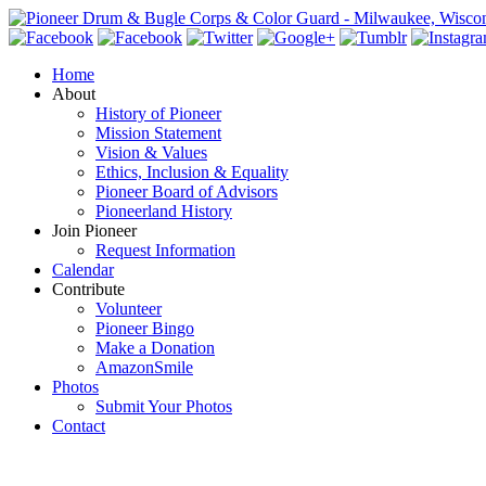
Home
About
History of Pioneer
Mission Statement
Vision & Values
Ethics, Inclusion & Equality
Pioneer Board of Advisors
Pioneerland History
Join Pioneer
Request Information
Calendar
Contribute
Volunteer
Pioneer Bingo
Make a Donation
AmazonSmile
Photos
Submit Your Photos
Contact