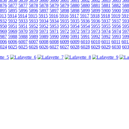
858
5858
5859
5859
5860
5860
5861
5861
5862
5862
5863
5863
586
876
5877
5877
5878
5878
5879
5879
5880
5880
5881
5881
5882
588
895
5895
5896
5896
5897
5897
5898
5898
5899
5899
5900
5900
590
913
5914
5914
5915
5915
5916
5916
5917
5917
5918
5918
5919
591
932
5932
5933
5933
5934
5934
5935
5935
5936
5936
5937
5937
593
950
5951
5951
5952
5952
5953
5953
5954
5954
5955
5955
5956
595
969
5969
5970
5970
5971
5971
5972
5972
5973
5973
5974
5974
597
987
5988
5988
5989
5989
5990
5990
5991
5991
5992
5992
5993
599
006
6006
6007
6007
6008
6008
6009
6009
6010
6010
6011
6011
601
024
6025
6025
6026
6026
6027
6027
6028
6028
6029
6029
6030
603