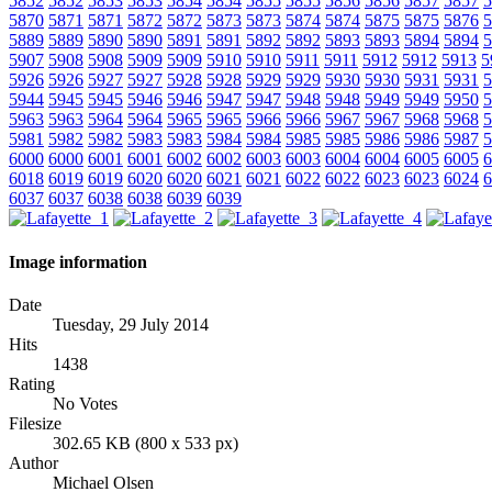
5852
5852
5853
5853
5854
5854
5855
5855
5856
5856
5857
5857
5
5870
5871
5871
5872
5872
5873
5873
5874
5874
5875
5875
5876
5
5889
5889
5890
5890
5891
5891
5892
5892
5893
5893
5894
5894
5
5907
5908
5908
5909
5909
5910
5910
5911
5911
5912
5912
5913
5
5926
5926
5927
5927
5928
5928
5929
5929
5930
5930
5931
5931
5
5944
5945
5945
5946
5946
5947
5947
5948
5948
5949
5949
5950
5
5963
5963
5964
5964
5965
5965
5966
5966
5967
5967
5968
5968
5
5981
5982
5982
5983
5983
5984
5984
5985
5985
5986
5986
5987
5
6000
6000
6001
6001
6002
6002
6003
6003
6004
6004
6005
6005
6
6018
6019
6019
6020
6020
6021
6021
6022
6022
6023
6023
6024
6
6037
6037
6038
6038
6039
6039
Image information
Date
Tuesday, 29 July 2014
Hits
1438
Rating
No Votes
Filesize
302.65 KB (800 x 533 px)
Author
Michael Olsen