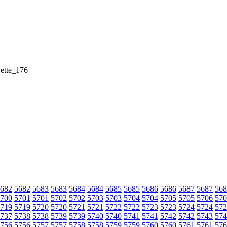
ette_176
682
5682
5683
5683
5684
5684
5685
5685
5686
5686
5687
5687
568
700
5701
5701
5702
5702
5703
5703
5704
5704
5705
5705
5706
570
719
5719
5720
5720
5721
5721
5722
5722
5723
5723
5724
5724
572
737
5738
5738
5739
5739
5740
5740
5741
5741
5742
5742
5743
574
756
5756
5757
5757
5758
5758
5759
5759
5760
5760
5761
5761
576