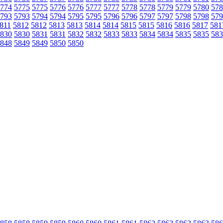
774
5775
5775
5776
5776
5777
5777
5778
5778
5779
5779
5780
578
793
5793
5794
5794
5795
5795
5796
5796
5797
5797
5798
5798
579
811
5812
5812
5813
5813
5814
5814
5815
5815
5816
5816
5817
581
830
5830
5831
5831
5832
5832
5833
5833
5834
5834
5835
5835
583
848
5849
5849
5850
5850