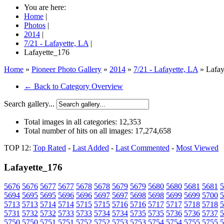
You are here:
Home
|
Photos
|
2014
|
7/21 - Lafayette, LA
|
Lafayette_176
Home
»
Pioneer Photo Gallery
»
2014
»
7/21 - Lafayette, LA
» Lafay
← Back to Category Overview
Search gallery...
Total images in all categories:
12,353
Total number of hits on all images:
17,274,658
TOP 12:
Top Rated
-
Last Added
-
Last Commented
-
Most Viewed
Lafayette_176
5676
5676
5677
5677
5678
5678
5679
5679
5680
5680
5681
5681
5
5694
5695
5695
5696
5696
5697
5697
5698
5698
5699
5699
5700
5
5713
5713
5714
5714
5715
5715
5716
5716
5717
5717
5718
5718
5
5731
5732
5732
5733
5733
5734
5734
5735
5735
5736
5736
5737
5
5750
5750
5751
5751
5752
5752
5753
5753
5754
5754
5755
5755
5