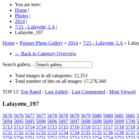
You are here:
Home
|
Photos
|
2014
|
7/21 - Lafayette, LA
|
Lafayette_197
Home
»
Pioneer Photo Gallery
»
2014
»
7/21 - Lafayette, LA
» Lafay
← Back to Category Overview
Search gallery...
Total images in all categories:
12,353
Total number of hits on all images:
17,276,360
TOP 12:
Top Rated
-
Last Added
-
Last Commented
-
Most Viewed
Lafayette_197
5676
5676
5677
5677
5678
5678
5679
5679
5680
5680
5681
5681
5
5694
5695
5695
5696
5696
5697
5697
5698
5698
5699
5699
5700
5
5713
5713
5714
5714
5715
5715
5716
5716
5717
5717
5718
5718
5
5731
5732
5732
5733
5733
5734
5734
5735
5735
5736
5736
5737
5
5750
5750
5751
5751
5752
5752
5753
5753
5754
5754
5755
5755
5