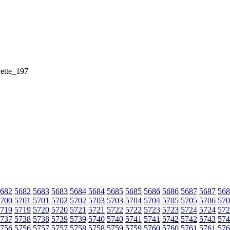
ette_197
682
5682
5683
5683
5684
5684
5685
5685
5686
5686
5687
5687
568
700
5701
5701
5702
5702
5703
5703
5704
5704
5705
5705
5706
570
719
5719
5720
5720
5721
5721
5722
5722
5723
5723
5724
5724
572
737
5738
5738
5739
5739
5740
5740
5741
5741
5742
5742
5743
574
756
5756
5757
5757
5758
5758
5759
5759
5760
5760
5761
5761
576