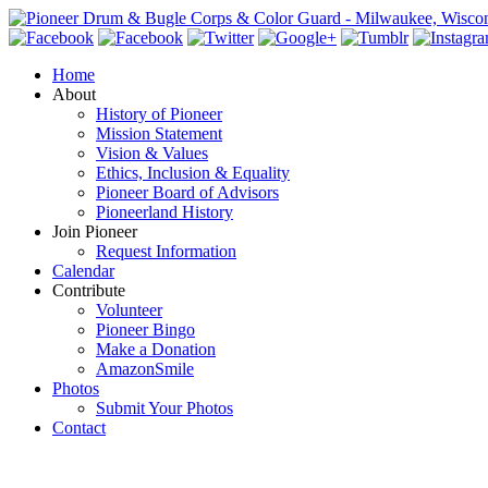
Home
About
History of Pioneer
Mission Statement
Vision & Values
Ethics, Inclusion & Equality
Pioneer Board of Advisors
Pioneerland History
Join Pioneer
Request Information
Calendar
Contribute
Volunteer
Pioneer Bingo
Make a Donation
AmazonSmile
Photos
Submit Your Photos
Contact