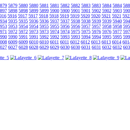
879
5879
5880
5880
5881
5881
5882
5882
5883
5883
5884
5884
588
897
5898
5898
5899
5899
5900
5900
5901
5901
5902
5902
5903
590
916
5916
5917
5917
5918
5918
5919
5919
5920
5920
5921
5921
592
934
5935
5935
5936
5936
5937
5937
5938
5938
5939
5939
5940
594
953
5953
5954
5954
5955
5955
5956
5956
5957
5957
5958
5958
595
971
5972
5972
5973
5973
5974
5974
5975
5975
5976
5976
5977
597
990
5990
5991
5991
5992
5992
5993
5993
5994
5994
5995
5995
599
008
6009
6009
6010
6010
6011
6011
6012
6012
6013
6013
6014
601
027
6027
6028
6028
6029
6029
6030
6030
6031
6031
6032
6032
603