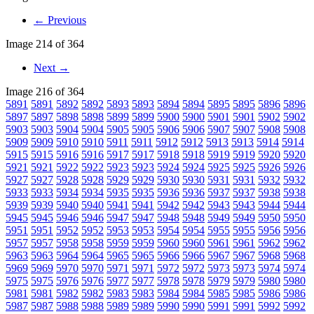
← Previous
Image 214 of 364
Next →
Image 216 of 364
5891
5891
5892
5892
5893
5893
5894
5894
5895
5895
5896
5896
5897
5897
5898
5898
5899
5899
5900
5900
5901
5901
5902
5902
5903
5903
5904
5904
5905
5905
5906
5906
5907
5907
5908
5908
5909
5909
5910
5910
5911
5911
5912
5912
5913
5913
5914
5914
5915
5915
5916
5916
5917
5917
5918
5918
5919
5919
5920
5920
5921
5921
5922
5922
5923
5923
5924
5924
5925
5925
5926
5926
5927
5927
5928
5928
5929
5929
5930
5930
5931
5931
5932
5932
5933
5933
5934
5934
5935
5935
5936
5936
5937
5937
5938
5938
5939
5939
5940
5940
5941
5941
5942
5942
5943
5943
5944
5944
5945
5945
5946
5946
5947
5947
5948
5948
5949
5949
5950
5950
5951
5951
5952
5952
5953
5953
5954
5954
5955
5955
5956
5956
5957
5957
5958
5958
5959
5959
5960
5960
5961
5961
5962
5962
5963
5963
5964
5964
5965
5965
5966
5966
5967
5967
5968
5968
5969
5969
5970
5970
5971
5971
5972
5972
5973
5973
5974
5974
5975
5975
5976
5976
5977
5977
5978
5978
5979
5979
5980
5980
5981
5981
5982
5982
5983
5983
5984
5984
5985
5985
5986
5986
5987
5987
5988
5988
5989
5989
5990
5990
5991
5991
5992
5992