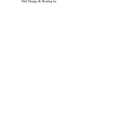
Web Design & Hosting by
Timothy Osterbeck Web Development