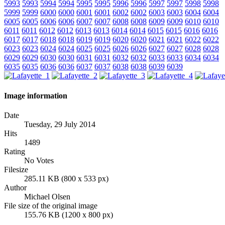
5993
5993
5994
5994
5995
5995
5996
5996
5997
5997
5998
5998
5999
5999
6000
6000
6001
6001
6002
6002
6003
6003
6004
6004
6005
6005
6006
6006
6007
6007
6008
6008
6009
6009
6010
6010
6011
6011
6012
6012
6013
6013
6014
6014
6015
6015
6016
6016
6017
6017
6018
6018
6019
6019
6020
6020
6021
6021
6022
6022
6023
6023
6024
6024
6025
6025
6026
6026
6027
6027
6028
6028
6029
6029
6030
6030
6031
6031
6032
6032
6033
6033
6034
6034
6035
6035
6036
6036
6037
6037
6038
6038
6039
6039
Image information
Date
Tuesday, 29 July 2014
Hits
1489
Rating
No Votes
Filesize
285.11 KB (800 x 533 px)
Author
Michael Olsen
File size of the original image
155.76 KB (1200 x 800 px)