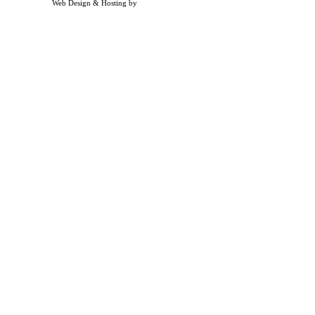
Web Design & Hosting by
Timothy Osterbeck Web Development