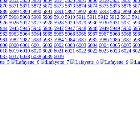
852
5852
5853
5853
5854
5854
5855
5855
5856
5856
5857
5857
585
870
5871
5871
5872
5872
5873
5873
5874
5874
5875
5875
5876
587
889
5889
5890
5890
5891
5891
5892
5892
5893
5893
5894
5894
589
907
5908
5908
5909
5909
5910
5910
5911
5911
5912
5912
5913
591
926
5926
5927
5927
5928
5928
5929
5929
5930
5930
5931
5931
593
944
5945
5945
5946
5946
5947
5947
5948
5948
5949
5949
5950
595
963
5963
5964
5964
5965
5965
5966
5966
5967
5967
5968
5968
596
981
5982
5982
5983
5983
5984
5984
5985
5985
5986
5986
5987
598
000
6000
6001
6001
6002
6002
6003
6003
6004
6004
6005
6005
600
018
6019
6019
6020
6020
6021
6021
6022
6022
6023
6023
6024
602
037
6037
6038
6038
6039
6039