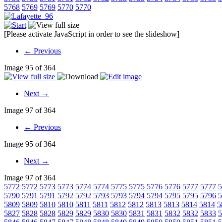
5768
5769
5769
5770
5770
[Please activate JavaScript in order to see the slideshow]
← Previous
Image 95 of 364
Next →
Image 97 of 364
← Previous
Image 95 of 364
Next →
Image 97 of 364
5772
5772
5773
5773
5774
5774
5775
5775
5776
5776
5777
5777
5
5790
5791
5791
5792
5792
5793
5793
5794
5794
5795
5795
5796
5
5809
5809
5810
5810
5811
5811
5812
5812
5813
5813
5814
5814
5
5827
5828
5828
5829
5829
5830
5830
5831
5831
5832
5832
5833
5