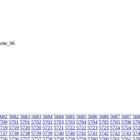
ette_96
682
5682
5683
5683
5684
5684
5685
5685
5686
5686
5687
5687
568
700
5701
5701
5702
5702
5703
5703
5704
5704
5705
5705
5706
570
719
5719
5720
5720
5721
5721
5722
5722
5723
5723
5724
5724
572
737
5738
5738
5739
5739
5740
5740
5741
5741
5742
5742
5743
574
756
5756
5757
5757
5758
5758
5759
5759
5760
5760
5761
5761
576