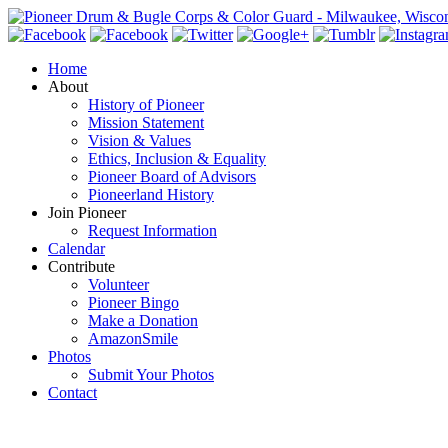
Home
About
History of Pioneer
Mission Statement
Vision & Values
Ethics, Inclusion & Equality
Pioneer Board of Advisors
Pioneerland History
Join Pioneer
Request Information
Calendar
Contribute
Volunteer
Pioneer Bingo
Make a Donation
AmazonSmile
Photos
Submit Your Photos
Contact