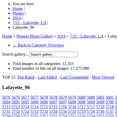
You are here:
Home
|
Photos
|
2014
|
7/21 - Lafayette, LA
|
Lafayette_96
Home
»
Pioneer Photo Gallery
»
2014
»
7/21 - Lafayette, LA
» Lafay
← Back to Category Overview
Search gallery...
Total images in all categories:
12,353
Total number of hits on all images:
17,275,980
TOP 12:
Top Rated
-
Last Added
-
Last Commented
-
Most Viewed
Lafayette_96
5676
5676
5677
5677
5678
5678
5679
5679
5680
5680
5681
5681
5
5694
5695
5695
5696
5696
5697
5697
5698
5698
5699
5699
5700
5
5713
5713
5714
5714
5715
5715
5716
5716
5717
5717
5718
5718
5
5731
5732
5732
5733
5733
5734
5734
5735
5735
5736
5736
5737
5
5750
5750
5751
5751
5752
5752
5753
5753
5754
5754
5755
5755
5