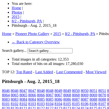
You are here:
Home
|
Photos
|
2015
|
8/2 - Pittsburgh, PA
|
Pittsburgh - Aug. 2, 2015_18
Home
»
Pioneer Photo Gallery
»
2015
»
8/2 - Pittsburgh, PA
» Pittsb
← Back to Category Overview
Search gallery...
Total images in all categories:
12,353
Total number of hits on all images:
17,280,030
TOP 12:
Top Rated
-
Last Added
-
Last Commented
-
Most Viewed
Pittsburgh - Aug. 2, 2015_18
8046
8046
8047
8047
8048
8048
8049
8049
8050
8050
8051
8051
8
8064
8065
8065
8066
8066
8067
8067
8068
8068
8069
8069
8070
8
8083
8083
8084
8084
8085
8085
8086
8086
8087
8087
8088
8088
8
8101
8102
8102
8103
8103
8104
8104
8105
8105
8106
8106
8107
8
8120
8120
8121
8121
8122
8122
8123
8123
8124
8124
8125
8125
8