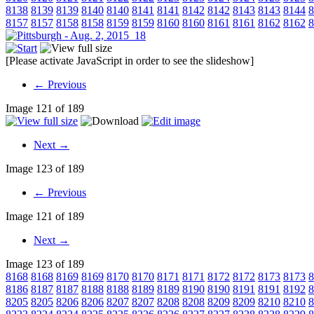
8138
8139
8139
8140
8140
8141
8141
8142
8142
8143
8143
8144
8
8157
8157
8158
8158
8159
8159
8160
8160
8161
8161
8162
8162
8
[Please activate JavaScript in order to see the slideshow]
← Previous
Image 121 of 189
Next →
Image 123 of 189
← Previous
Image 121 of 189
Next →
Image 123 of 189
8168
8168
8169
8169
8170
8170
8171
8171
8172
8172
8173
8173
8
8186
8187
8187
8188
8188
8189
8189
8190
8190
8191
8191
8192
8
8205
8205
8206
8206
8207
8207
8208
8208
8209
8209
8210
8210
8