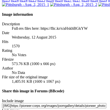
8223
8224
8224
8225
8225
8226
8226
8227
8227
8228
8228
8229
8
Image information
Description
Full-res files here: https://flic.kr/s/aHskhBGkYW
Date
Wednesday, 12 August 2015
Hits
1570
Rating
No Votes
Filesize
573.76 KB (1000 x 666 px)
Author
No Data
File size of the original image
1,405.91 KB (1600 x 1067 px)
Share this image in Forums (BBcode)
Include image