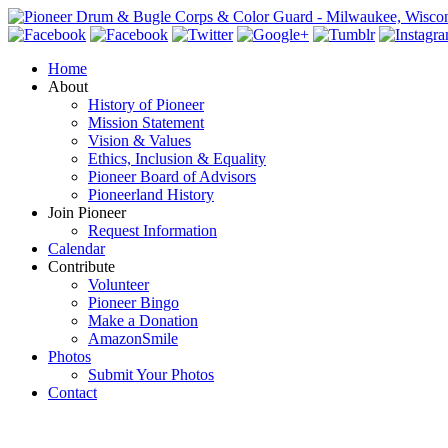
Home
About
History of Pioneer
Mission Statement
Vision & Values
Ethics, Inclusion & Equality
Pioneer Board of Advisors
Pioneerland History
Join Pioneer
Request Information
Calendar
Contribute
Volunteer
Pioneer Bingo
Make a Donation
AmazonSmile
Photos
Submit Your Photos
Contact