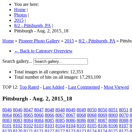
You are here:
Home
|
Photos
|
2015
|
8/2 - Pittsburgh, PA
|
Pittsburgh - Aug. 2, 2015_18
Home
»
Pioneer Photo Gallery
»
2015
»
8/2 - Pittsburgh, PA
» Pittsb
← Back to Category Overview
Search gallery...
Total images in all categories:
12,353
Total number of hits on all images:
17,293,109
TOP 12:
Top Rated
-
Last Added
-
Last Commented
-
Most Viewed
Pittsburgh - Aug. 2, 2015_18
8046
8046
8047
8047
8048
8048
8049
8049
8050
8050
8051
8051
8
8064
8065
8065
8066
8066
8067
8067
8068
8068
8069
8069
8070
8
8083
8083
8084
8084
8085
8085
8086
8086
8087
8087
8088
8088
8
8101
8102
8102
8103
8103
8104
8104
8105
8105
8106
8106
8107
8
8120
8120
8121
8121
8122
8122
8123
8123
8124
8124
8125
8125
8