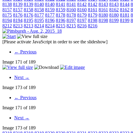
8138
8139
8139
8140
8140
8141
8141
8142
8142
8143
8143
8144
8
8157
8157
8158
8158
8159
8159
8160
8160
8161
8161
8162
8162
8
8175
8176
8176
8177
8177
8178
8178
8179
8179
8180
8180
8181
8
8194
8194
8195
8195
8196
8196
8197
8197
8198
8198
8199
8199
8
8212
8213
8213
8214
8214
8215
8215
8216
8216
[Please activate JavaScript in order to see the slideshow]
← Previous
Image 171 of 189
Next →
Image 173 of 189
← Previous
Image 171 of 189
Next →
Image 173 of 189