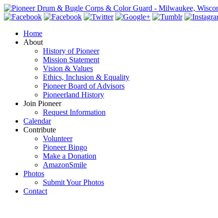
Home
About
History of Pioneer
Mission Statement
Vision & Values
Ethics, Inclusion & Equality
Pioneer Board of Advisors
Pioneerland History
Join Pioneer
Request Information
Calendar
Contribute
Volunteer
Pioneer Bingo
Make a Donation
AmazonSmile
Photos
Submit Your Photos
Contact