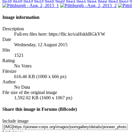
8218
8218
8219
8219
8220
8220
8221
8221
8222
8222
8223
8223
8
Image information
Description
Full-res files here: https://flic.kr/s/aHskhBGkYW
Date
Wednesday, 12 August 2015
Hits
1521
Rating
No Votes
Filesize
616.46 KB (1000 x 666 px)
Author
No Data
File size of the original image
1,592.02 KB (1600 x 1067 px)
Share this image in Forums (BBcode)
Include image