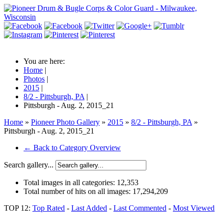
You are here:
Home
|
Photos
|
2015
|
8/2 - Pittsburgh, PA
|
Pittsburgh - Aug. 2, 2015_21
Home
»
Pioneer Photo Gallery
»
2015
»
8/2 - Pittsburgh, PA
»
Pittsburgh - Aug. 2, 2015_21
← Back to Category Overview
Search gallery...
Total images in all categories:
12,353
Total number of hits on all images:
17,294,209
TOP 12:
Top Rated
-
Last Added
-
Last Commented
-
Most Viewed