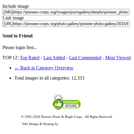
Include image
Link image
Send to Friend
Please login first...
TOP 12:
Top Rated
-
Last Added
-
Last Commented
-
Most Viewed
← Back to Category Overview
Total images in all categories:
12,353
© 1995-2026 Pioneer Drum & Bugle Corps. All Rights Reserved.
Privacy and Legal Policies
Web Design & Hosting by
Timothy Osterbeck Web Development