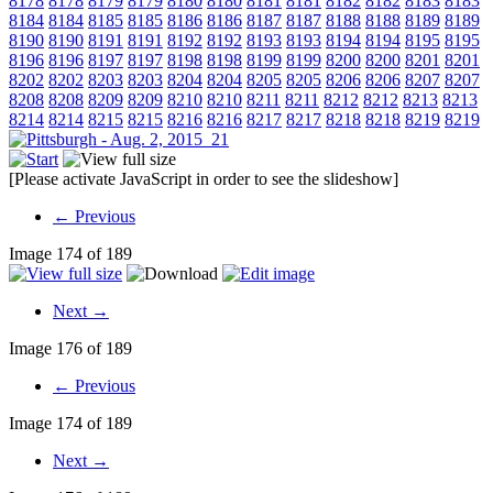
8178
8178
8179
8179
8180
8180
8181
8181
8182
8182
8183
8183
8184
8184
8185
8185
8186
8186
8187
8187
8188
8188
8189
8189
8190
8190
8191
8191
8192
8192
8193
8193
8194
8194
8195
8195
8196
8196
8197
8197
8198
8198
8199
8199
8200
8200
8201
8201
8202
8202
8203
8203
8204
8204
8205
8205
8206
8206
8207
8207
8208
8208
8209
8209
8210
8210
8211
8211
8212
8212
8213
8213
8214
8214
8215
8215
8216
8216
8217
8217
8218
8218
8219
8219
[Please activate JavaScript in order to see the slideshow]
← Previous
Image 174 of 189
Next →
Image 176 of 189
← Previous
Image 174 of 189
Next →