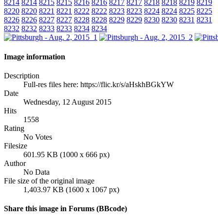
8214
8214
8215
8215
8216
8216
8217
8217
8218
8218
8219
8219
8220
8220
8221
8221
8222
8222
8223
8223
8224
8224
8225
8225
8226
8226
8227
8227
8228
8228
8229
8229
8230
8230
8231
8231
8232
8232
8233
8233
8234
8234
Image information
Description
Full-res files here: https://flic.kr/s/aHskhBGkYW
Date
Wednesday, 12 August 2015
Hits
1558
Rating
No Votes
Filesize
601.95 KB (1000 x 666 px)
Author
No Data
File size of the original image
1,403.97 KB (1600 x 1067 px)
Share this image in Forums (BBcode)