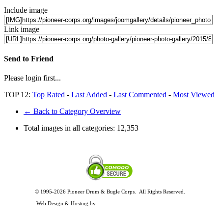
Include image
Link image
Send to Friend
Please login first...
TOP 12:
Top Rated
-
Last Added
-
Last Commented
-
Most Viewed
← Back to Category Overview
Total images in all categories:
12,353
© 1995-2026 Pioneer Drum & Bugle Corps. All Rights Reserved.
Privacy and Legal Policies
Web Design & Hosting by
Timothy Osterbeck Web Development