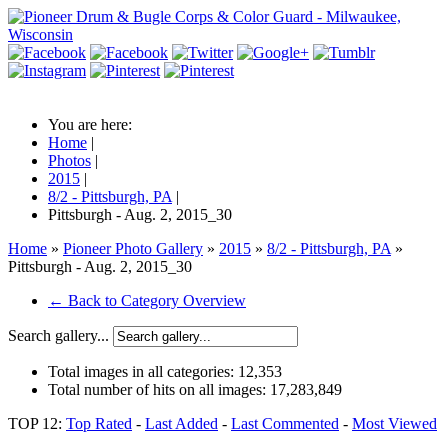
You are here:
Home
|
Photos
|
2015
|
8/2 - Pittsburgh, PA
|
Pittsburgh - Aug. 2, 2015_30
Home
»
Pioneer Photo Gallery
»
2015
»
8/2 - Pittsburgh, PA
»
Pittsburgh - Aug. 2, 2015_30
← Back to Category Overview
Search gallery...
Total images in all categories:
12,353
Total number of hits on all images:
17,283,849
TOP 12:
Top Rated
-
Last Added
-
Last Commented
-
Most Viewed