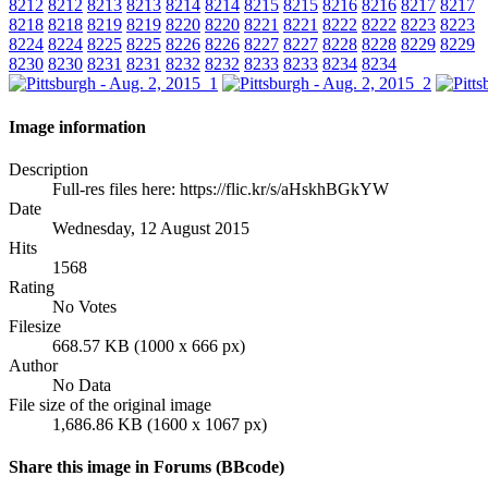
8212
8212
8213
8213
8214
8214
8215
8215
8216
8216
8217
8217
8218
8218
8219
8219
8220
8220
8221
8221
8222
8222
8223
8223
8224
8224
8225
8225
8226
8226
8227
8227
8228
8228
8229
8229
8230
8230
8231
8231
8232
8232
8233
8233
8234
8234
Image information
Description
Full-res files here: https://flic.kr/s/aHskhBGkYW
Date
Wednesday, 12 August 2015
Hits
1568
Rating
No Votes
Filesize
668.57 KB (1000 x 666 px)
Author
No Data
File size of the original image
1,686.86 KB (1600 x 1067 px)
Share this image in Forums (BBcode)