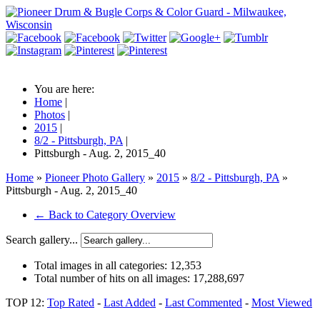
You are here:
Home
|
Photos
|
2015
|
8/2 - Pittsburgh, PA
|
Pittsburgh - Aug. 2, 2015_40
Home
»
Pioneer Photo Gallery
»
2015
»
8/2 - Pittsburgh, PA
»
Pittsburgh - Aug. 2, 2015_40
← Back to Category Overview
Search gallery...
Total images in all categories:
12,353
Total number of hits on all images:
17,288,697
TOP 12:
Top Rated
-
Last Added
-
Last Commented
-
Most Viewed