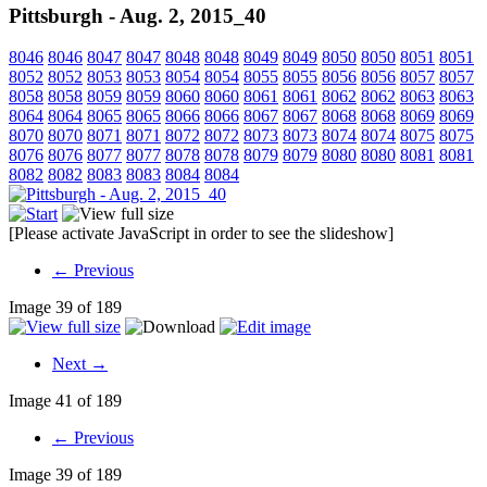
Pittsburgh - Aug. 2, 2015_40
8046
8046
8047
8047
8048
8048
8049
8049
8050
8050
8051
8051
8052
8052
8053
8053
8054
8054
8055
8055
8056
8056
8057
8057
8058
8058
8059
8059
8060
8060
8061
8061
8062
8062
8063
8063
8064
8064
8065
8065
8066
8066
8067
8067
8068
8068
8069
8069
8070
8070
8071
8071
8072
8072
8073
8073
8074
8074
8075
8075
8076
8076
8077
8077
8078
8078
8079
8079
8080
8080
8081
8081
8082
8082
8083
8083
8084
8084
[Please activate JavaScript in order to see the slideshow]
← Previous
Image 39 of 189
Next →
Image 41 of 189
← Previous
Image 39 of 189