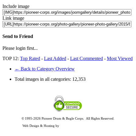
Include image
Link image
Send to Friend
Please login first...
TOP 12:
Top Rated
-
Last Added
-
Last Commented
-
Most Viewed
← Back to Category Overview
Total images in all categories:
12,353
© 1995-2026 Pioneer Drum & Bugle Corps. All Rights Reserved.
Privacy and Legal Policies
Web Design & Hosting by
Timothy Osterbeck Web Development