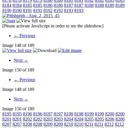
8178
8178
8179
8179
8180
8180
8181
8181
8182
8182
8183
8183
8184
8184
8185
8185
8186
8186
8187
8187
8188
8188
8189
8189
8190
8190
8191
8191
8192
8192
8193
8193
[Please activate JavaScript in order to see the slideshow]
← Previous
Image 148 of 189
Next →
Image 150 of 189
← Previous
Image 148 of 189
Next →
Image 150 of 189
8195
8195
8196
8196
8197
8197
8198
8198
8199
8199
8200
8200
8201
8201
8202
8202
8203
8203
8204
8204
8205
8205
8206
8206
8207
8207
8208
8208
8209
8209
8210
8210
8211
8211
8212
8212