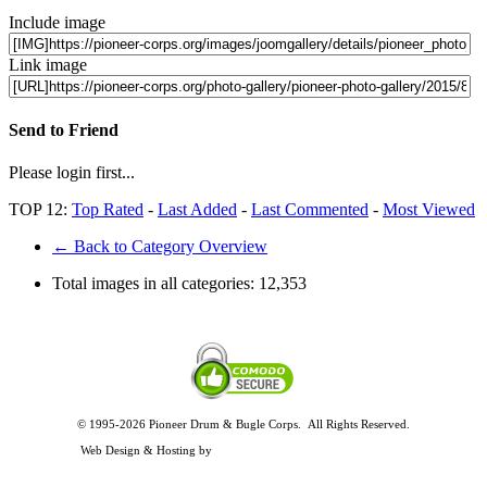
Include image
Link image
Send to Friend
Please login first...
TOP 12:
Top Rated
-
Last Added
-
Last Commented
-
Most Viewed
← Back to Category Overview
Total images in all categories:
12,353
© 1995-2026 Pioneer Drum & Bugle Corps. All Rights Reserved.
Privacy and Legal Policies
Web Design & Hosting by
Timothy Osterbeck Web Development