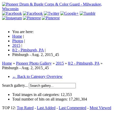
You are here:
Home
|
Photos
|
2015
|
8/2 - Pittsburgh, PA
|
Pittsburgh - Aug. 2, 2015_45
Home
»
Pioneer Photo Gallery
»
2015
»
8/2 - Pittsburgh, PA
»
Pittsburgh - Aug. 2, 2015_45
← Back to Category Overview
Search gallery...
Total images in all categories:
12,353
Total number of hits on all images:
17,281,304
TOP 12:
Top Rated
-
Last Added
-
Last Commented
-
Most Viewed