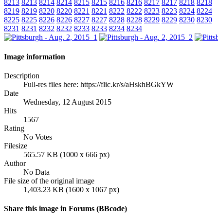
8213
8213
8214
8214
8215
8215
8216
8216
8217
8217
8218
8218
8219
8219
8220
8220
8221
8221
8222
8222
8223
8223
8224
8224
8225
8225
8226
8226
8227
8227
8228
8228
8229
8229
8230
8230
8231
8231
8232
8232
8233
8233
8234
8234
Image information
Description
Full-res files here: https://flic.kr/s/aHskhBGkYW
Date
Wednesday, 12 August 2015
Hits
1567
Rating
No Votes
Filesize
565.57 KB (1000 x 666 px)
Author
No Data
File size of the original image
1,403.23 KB (1600 x 1067 px)
Share this image in Forums (BBcode)