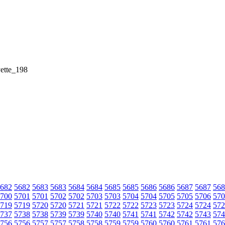
ette_198
682
5682
5683
5683
5684
5684
5685
5685
5686
5686
5687
5687
568
700
5701
5701
5702
5702
5703
5703
5704
5704
5705
5705
5706
570
719
5719
5720
5720
5721
5721
5722
5722
5723
5723
5724
5724
572
737
5738
5738
5739
5739
5740
5740
5741
5741
5742
5742
5743
574
756
5756
5757
5757
5758
5758
5759
5759
5760
5760
5761
5761
576