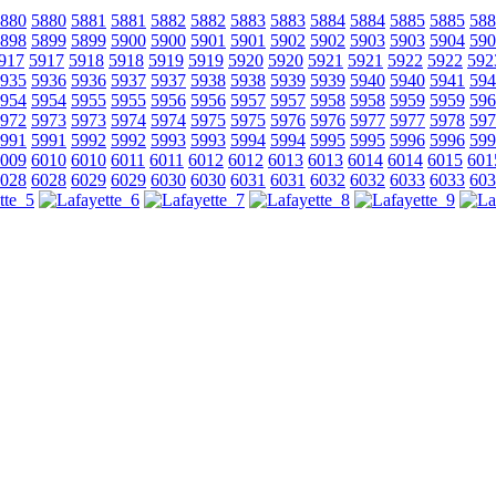
880
5880
5881
5881
5882
5882
5883
5883
5884
5884
5885
5885
588
898
5899
5899
5900
5900
5901
5901
5902
5902
5903
5903
5904
590
917
5917
5918
5918
5919
5919
5920
5920
5921
5921
5922
5922
592
935
5936
5936
5937
5937
5938
5938
5939
5939
5940
5940
5941
594
954
5954
5955
5955
5956
5956
5957
5957
5958
5958
5959
5959
596
972
5973
5973
5974
5974
5975
5975
5976
5976
5977
5977
5978
597
991
5991
5992
5992
5993
5993
5994
5994
5995
5995
5996
5996
599
009
6010
6010
6011
6011
6012
6012
6013
6013
6014
6014
6015
601
028
6028
6029
6029
6030
6030
6031
6031
6032
6032
6033
6033
603