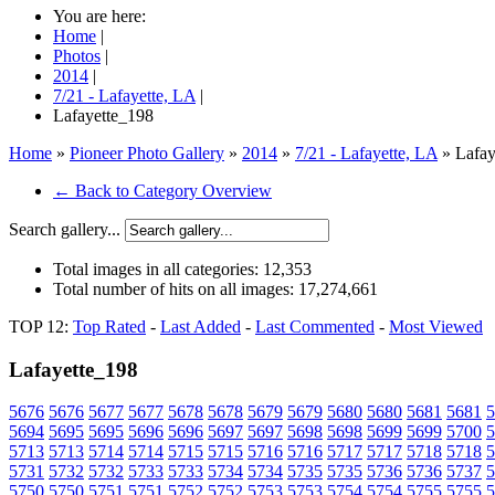
You are here:
Home
|
Photos
|
2014
|
7/21 - Lafayette, LA
|
Lafayette_198
Home
»
Pioneer Photo Gallery
»
2014
»
7/21 - Lafayette, LA
» Lafay
← Back to Category Overview
Search gallery...
Total images in all categories:
12,353
Total number of hits on all images:
17,274,661
TOP 12:
Top Rated
-
Last Added
-
Last Commented
-
Most Viewed
Lafayette_198
5676
5676
5677
5677
5678
5678
5679
5679
5680
5680
5681
5681
5
5694
5695
5695
5696
5696
5697
5697
5698
5698
5699
5699
5700
5
5713
5713
5714
5714
5715
5715
5716
5716
5717
5717
5718
5718
5
5731
5732
5732
5733
5733
5734
5734
5735
5735
5736
5736
5737
5
5750
5750
5751
5751
5752
5752
5753
5753
5754
5754
5755
5755
5