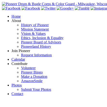
Home
About
History of Pioneer
Mission Statement
Vision & Values
Ethics, Inclusion & Equality
Pioneer Board of Advisors
Pioneerland History
Join Pioneer
Request Information
Calendar
Contribute
Volunteer
Pioneer Bingo
Make a Donation
AmazonSmile
Photos
Submit Your Photos
Contact