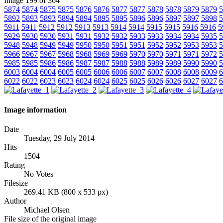
Image 199 of 364
5874
5874
5875
5875
5876
5876
5877
5877
5878
5878
5879
5879
5
5892
5893
5893
5894
5894
5895
5895
5896
5896
5897
5897
5898
5
5911
5911
5912
5912
5913
5913
5914
5914
5915
5915
5916
5916
5
5929
5930
5930
5931
5931
5932
5932
5933
5933
5934
5934
5935
5
5948
5948
5949
5949
5950
5950
5951
5951
5952
5952
5953
5953
5
5966
5967
5967
5968
5968
5969
5969
5970
5970
5971
5971
5972
5
5985
5985
5986
5986
5987
5987
5988
5988
5989
5989
5990
5990
5
6003
6004
6004
6005
6005
6006
6006
6007
6007
6008
6008
6009
6
6022
6022
6023
6023
6024
6024
6025
6025
6026
6026
6027
6027
6
Image information
Date
Tuesday, 29 July 2014
Hits
1504
Rating
No Votes
Filesize
269.41 KB (800 x 533 px)
Author
Michael Olsen
File size of the original image