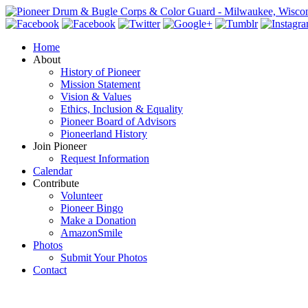
Home
About
History of Pioneer
Mission Statement
Vision & Values
Ethics, Inclusion & Equality
Pioneer Board of Advisors
Pioneerland History
Join Pioneer
Request Information
Calendar
Contribute
Volunteer
Pioneer Bingo
Make a Donation
AmazonSmile
Photos
Submit Your Photos
Contact