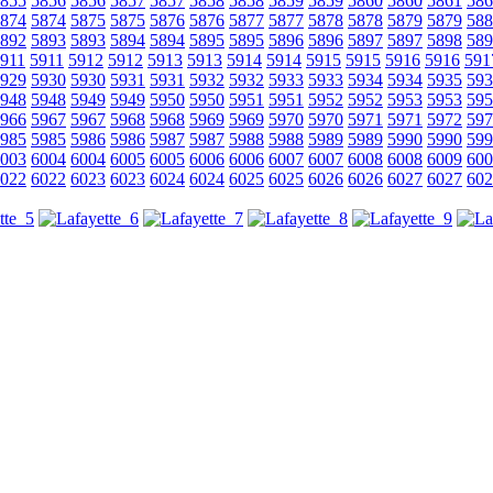
855
5856
5856
5857
5857
5858
5858
5859
5859
5860
5860
5861
586
874
5874
5875
5875
5876
5876
5877
5877
5878
5878
5879
5879
588
892
5893
5893
5894
5894
5895
5895
5896
5896
5897
5897
5898
589
911
5911
5912
5912
5913
5913
5914
5914
5915
5915
5916
5916
591
929
5930
5930
5931
5931
5932
5932
5933
5933
5934
5934
5935
593
948
5948
5949
5949
5950
5950
5951
5951
5952
5952
5953
5953
595
966
5967
5967
5968
5968
5969
5969
5970
5970
5971
5971
5972
597
985
5985
5986
5986
5987
5987
5988
5988
5989
5989
5990
5990
599
003
6004
6004
6005
6005
6006
6006
6007
6007
6008
6008
6009
600
022
6022
6023
6023
6024
6024
6025
6025
6026
6026
6027
6027
602