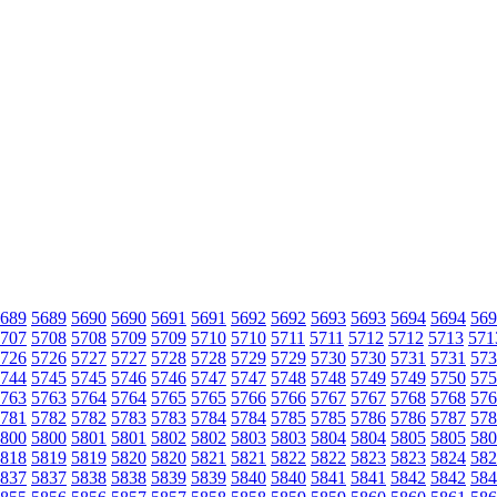
689
5689
5690
5690
5691
5691
5692
5692
5693
5693
5694
5694
569
707
5708
5708
5709
5709
5710
5710
5711
5711
5712
5712
5713
571
726
5726
5727
5727
5728
5728
5729
5729
5730
5730
5731
5731
573
744
5745
5745
5746
5746
5747
5747
5748
5748
5749
5749
5750
575
763
5763
5764
5764
5765
5765
5766
5766
5767
5767
5768
5768
576
781
5782
5782
5783
5783
5784
5784
5785
5785
5786
5786
5787
578
800
5800
5801
5801
5802
5802
5803
5803
5804
5804
5805
5805
580
818
5819
5819
5820
5820
5821
5821
5822
5822
5823
5823
5824
582
837
5837
5838
5838
5839
5839
5840
5840
5841
5841
5842
5842
584