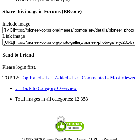
Share this image in Forums (BBcode)
Include image
Link image
Send to Friend
Please login first...
TOP 12:
Top Rated
-
Last Added
-
Last Commented
-
Most Viewed
← Back to Category Overview
Total images in all categories:
12,353
© 1995-2026 Pioneer Drum & Bugle Corps. All Rights Reserved.